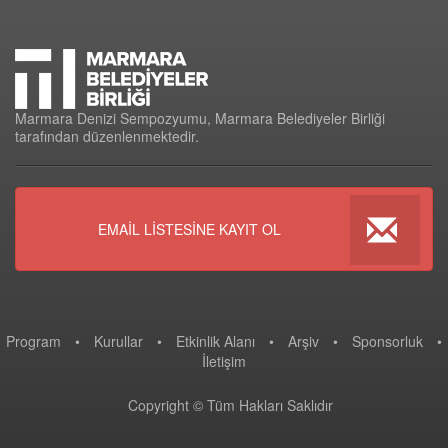
Marmara Denizi Sempozyumu, Marmara Belediyeler Birliği
tarafından düzenlenmektedir.
EMAİL LİSTESİNE KAYIT OL
Program
•
Kurullar
•
Etkinlik Alanı
•
Arşiv
•
Sponsorluk
•
İletişim
Copyright © Tüm Hakları Saklıdır